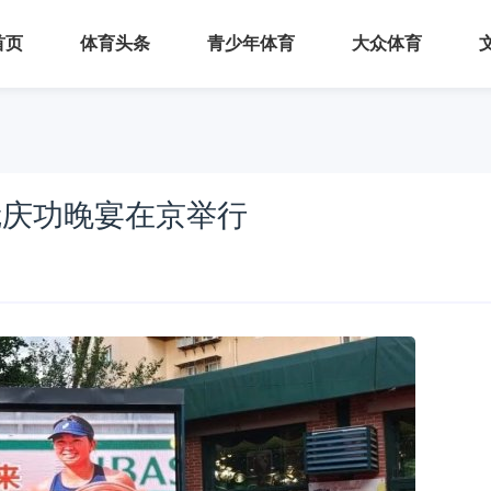
首页
体育头条
青少年体育
大众体育
夺冠庆功晚宴在京举行