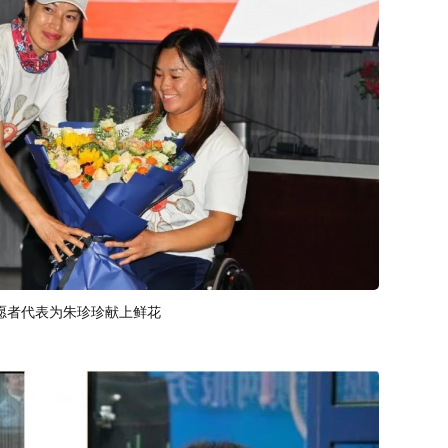
愿者代表为朱珍珍献上鲜花