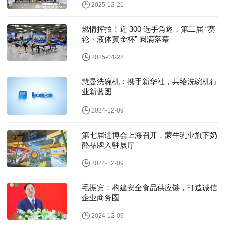
2025-12-21
燃情挥拍！近 300 选手角逐，第二届 “赛
轮・液体黄金杯” 圆满落幕
2025-04-28
慧曼洗碗机：携手新华社，共绘洗碗机行
业新蓝图
2024-12-09
第七届进博会上海召开，蒙牛乳业旗下奶
酪品牌入驻展厅
2024-12-09
毛振宾：构建安全食品供应链，打造诚信
企业商务圈
2024-12-09