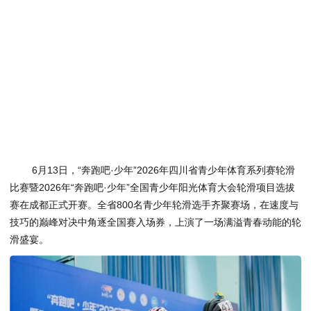
6月13日，“奔跑吧·少年”2026年四川省青少年体育系列赛轮滑
比赛暨2026年“奔跑吧·少年”全国青少年阳光体育大会轮滑项目选拔
赛在成都正式开赛。全省800名青少年轮滑选手齐聚赛场，在速度与
技巧的巅峰对决中角逐全国赛入场券，上演了一场满溢青春动能的轮
滑盛宴。