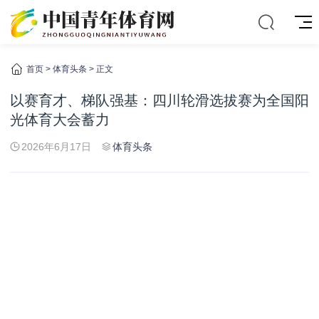
首页
>
体育头条
> 正文
以赛育才、梯队强基：四川轮滑选拔赛为全国阳
光体育大会蓄力
2026年6月17日
体育头条