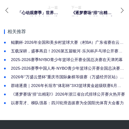
上一篇
下一篇
「心动观赛季」世界杯
《逐梦赛场“排”出精
狂欢：线上赢免单，线
彩!》2026年浙江省台式
下观赛派对嗨翻今夏
排球公开赛火热开赛
相关推荐
鲲鹏杯·2026年全国和美乡村篮球大赛（村BA）广东省赛在云浮
云安开幕
五载深耕，盛事再启！2026第五届银河·乐兴杯乒乓球公开赛燃
情开赛
2025-2026赛季NYBO青少年篮球公开赛全国总决赛在天津闭幕
2025-2026赛季中国人寿·NYBO青少年篮球公开赛全国总决赛启
幕
2026年“万盛云楚杯”重庆市国际象棋等级赛（万盛经开区站）圆
满落幕—体育强区再添品牌赛事
群雄逐鹿｜2026年长垣市“体彩杯”3X3篮球黄金超级联赛6月月
决赛圆满落幕
《逐梦赛场“排”出精彩!》2026年浙江省台式排球公开赛火热开赛
以赛育才、梯队强基：四川轮滑选拔赛为全国阳光体育大会蓄力