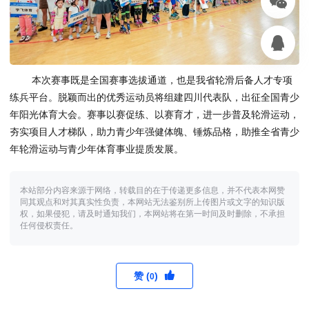
本次赛事既是全国赛事选拔通道，也是我省轮滑后备人才专项
练兵平台。脱颖而出的优秀运动员将组建四川代表队，出征全国青少
年阳光体育大会。赛事以赛促练、以赛育才，进一步普及轮滑运动，
夯实项目人才梯队，助力青少年强健体魄、锤炼品格，助推全省青少
年轮滑运动与青少年体育事业提质发展。
本站部分内容来源于网络，转载目的在于传递更多信息，并不代表本网赞
同其观点和对其真实性负责，本网站无法鉴别所上传图片或文字的知识版
权，如果侵犯，请及时通知我们，本网站将在第一时间及时删除，不承担
任何侵权责任。
赞 (
)
0