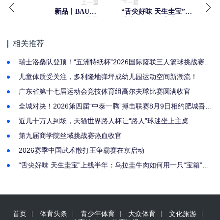
上一篇
下一篇
新品丨BAUER
“舌尖好味 天生圭宝”上
SUPREME FUSE 护具
线半年：乌拉圭牛肉如
何用一只“宝箱”抢占中
国高端餐桌
相关推荐
瑞士洛桑队登顶！“五洲特纸杯”2026国际篮联三人篮球挑战赛汉
川站圆满收官
儿童体质受关注，多利隆地弹坪成幼儿园运动空间新潮流！
广东省第十七届运动会竞技体育组高尔夫球比赛圆满收官
全城对决！2026第四届“中泰一腾”搏击联赛8月9日相约肥城吾悦
广场
近几十万人到场，天猫世界路人杯让“路人”球迷坐上主桌
第九届商学院丝域挑战赛热血收官
2026赛季中国武术散打王争霸赛在京启动
“舌尖好味 天生圭宝”上线半年：乌拉圭牛肉如何用一只“宝箱”抢
占中国高端餐桌
首页
体育头条
青少年体育
大众体育
文化旅游