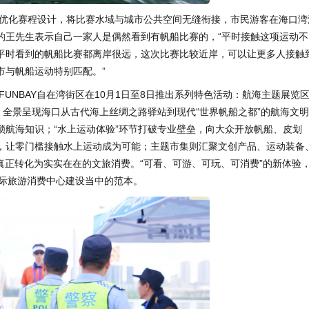
优化赛程设计，将比赛水域与城市公共空间无缝衔接，市民游客在海口湾
的王先生表示自己一家人是偶然看到有帆船比赛的，“平时接触这项运动不
平时看到的帆船比赛都离岸很远，这次比赛比较近岸，可以让更多人接触
市与帆船运动特别匹配。”
UNBAY自在湾街区在10月1日至8日推出系列特色活动：航海主题展览
，全景呈现海口从古代海上丝绸之路驿站到现代“世界帆船之都”的航海文
航海知识；“水上运动体验”环节打破专业壁垒，向大众开放帆船、皮划
，让零门槛接触水上运动成为可能；主题市集则汇聚文创产品、运动装备
”真正转化为实实在在的文旅消费。“可看、可游、可玩、可消费”的新体验
南国际旅游消费中心建设当中的范本。