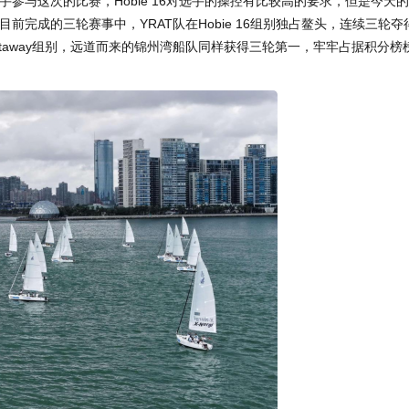
参与这次的比赛，Hobie 16对选手的操控有比较高的要求，但是今天
完成的三轮赛事中，YRAT队在Hobie 16组别独占鳌头，连续三轮夺
etaway组别，远道而来的锦州湾船队同样获得三轮第一，牢牢占据积分榜