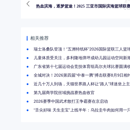
上
热血滨海，逐梦篮途！2025 三亚市国际滨海篮球联
磅
相关推荐
瑞士洛桑队登顶！“五洲特纸杯”2026国际篮联三人
儿童体质受关注，多利隆地弹坪成幼儿园运动空间新
广东省第十七届运动会竞技体育组高尔夫球比赛圆满
全城对决！2026第四届“中泰一腾”搏击联赛8月9日
近几十万人到场，天猫世界路人杯让“路人”球迷坐上
第九届商学院丝域挑战赛热血收官
2026赛季中国武术散打王争霸赛在京启动
“舌尖好味 天生圭宝”上线半年：乌拉圭牛肉如何用一