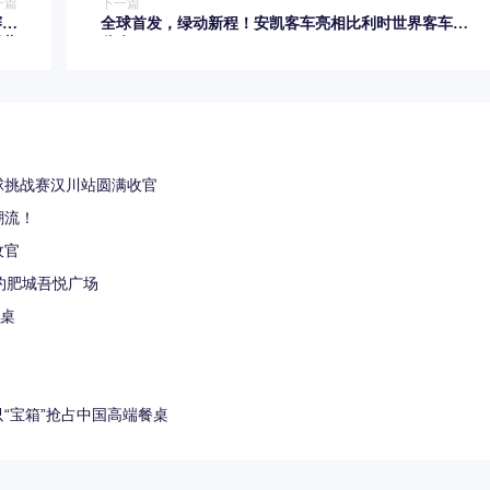
一篇
下一篇
赛重
全球首发，绿动新程！安凯客车亮相比利时世界客车博
开幕
览会
篮球挑战赛汉川站圆满收官
潮流！
收官
相约肥城吾悦广场
主桌
只“宝箱”抢占中国高端餐桌