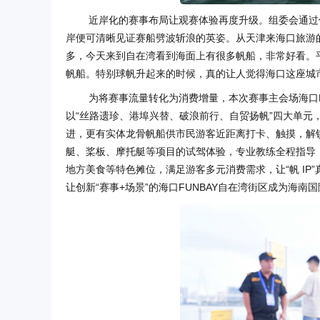
近岸化的赛事布局让观赛体验再度升级。组委会通过
岸便可清晰见证赛船劈波斩浪的英姿。从天津来海口旅游
多，今天来到自在湾看到海面上有很多帆船，非常好看。
帆船。特别球帆升起来的时候，真的让人觉得海口这座城
为将赛事流量转化为消费增量，本次赛事主会场海口F
以“丝路遗珍、港埠兴替、破浪前行、自贸扬帆”四大单元
进，更有实体龙骨帆船供市民游客近距离打卡、触摸，解锁
艇、桨板、摩托艇等项目的试驾体验，专业教练全程指导
地方美食等特色摊位，满足游客多元消费需求，让“帆 IP
让创新“赛事+场景”的海口FUNBAY自在湾街区成为海