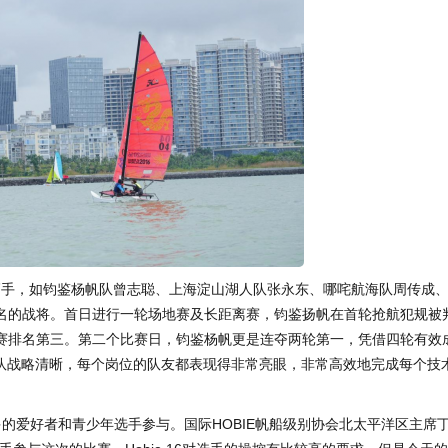
名高手，如钧鉴杨帆队曾志聪、上海淀山湖人队张永东、哪咤航海队周传成
名的战将。首日进行一轮场地赛及长距离赛，钧鉴扬帆在首轮抢航犯规被
赛排名第三。第二个比赛日，钧鉴杨帆更是连夺两轮第一，凭借四轮有效
船队战略清晰，每个岗位的队友都表现得非常亮眼，非常高效地完成每个技
更多的爱好者和青少年选手参与。国际HOBIE帆船级别协会北太平洋区主席