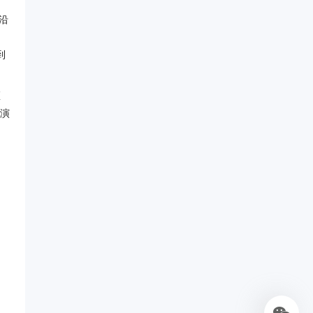
沿
到
区
明演
、
，