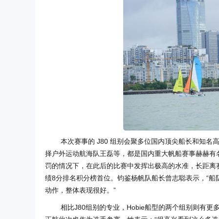
本次赛事的 J80 组别会聚多位国内顶尖船长和知
择户外运动航海队王磊等，都是国内重大帆船赛事赫赫有
罚的情况下，在此后的比赛中发挥出极高的水准，长距离
绩8分排名积分榜首位。钧鉴杨帆队船长曾志聪表示，“
动作，整体表现很好。”
相比J80组别的专业，Hobie船型的两个组别则有