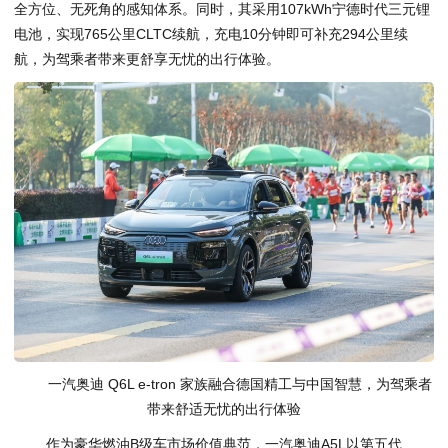
全方位、无死角的感知体系。同时，其采用107kWh宁德时代三元锂
电池，实现765公里CLTC续航，充电10分钟即可补充294公里续
航，为驾乘者带来更舒享无忧的出行体验。
一汽奥迪 Q6L e-tron 家族融合德国精工与中国智慧，为驾乘者
带来舒适无忧的出行体验
作为豪华燃油B级车市场价值典范，一汽奥迪A5L以第五代