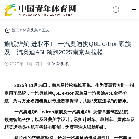
首页
>
体育头条
> 正文
旗舰护航 进取不止 一汽奥迪携Q6L e-tron家族
及一汽奥迪A5L领跑2025南京马拉松
2025年11月17日
体育头条
2025年11月16日，南京马拉松鸣枪开跑。作为赛事官方唯一指
定用车品牌，一汽奥迪携Q6L e-tron家族及一汽奥迪A5L全程护
航，为两万余名跑者提供专业赛事保障
，共振“突破进取”的精神。
一汽奥迪Q6L e-tron家族及一汽奥迪A5L凭借卓越驾控品质、
领先智能科技，以及经典美学设计，承担计时车、裁判车、媒体车及
精英运动员护航车等核心职能，为赛事注入强劲势能。
马拉松的突破与坚持，恰如一汽奥迪的进取与专注
。
一汽奥迪