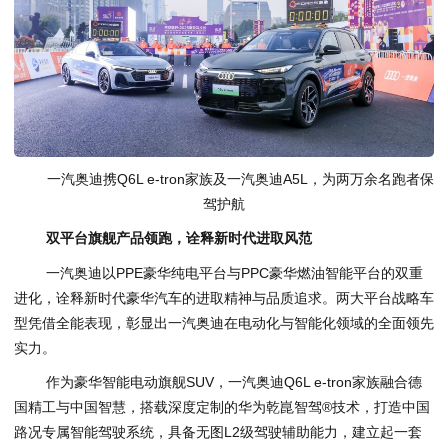
一汽奥迪携Q6L e-tron家族及一汽奥迪A5L，为两万余名跑者保
驾护航
双平台旗舰产品领跑，诠释新时代进取风范
一汽奥迪以PPE豪华纯电平台与PPC豪华燃油智能平台的双重
进化，诠释新时代豪华汽车的进取精神与品质追求。两大平台战略车
型凭借全能表现，彰显出一汽奥迪在电动化与智能化领域的全面领先
实力。
作为豪华智能电动旗舰SUV，一汽奥迪Q6L e-tron家族融合德
国精工与中国智慧，搭载深度定制的华为乾崑智驾®技术，打造中国
路况专属智能驾驶系统，具备无图L2级驾驶辅助能力，建立起一套