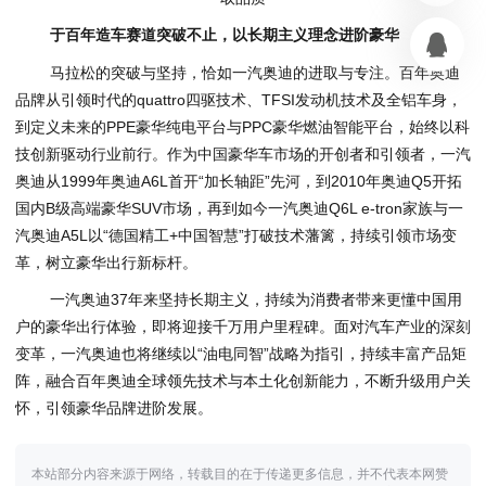
于百年造车赛道突破不止，以长期主义理念进阶豪华
马拉松的突破与坚持，恰如一汽奥迪的进取与专注。百年奥迪
品牌从引领时代的quattro四驱技术、TFSI发动机技术及全铝车身，
到定义未来的PPE豪华纯电平台与PPC豪华燃油智能平台，始终以科
技创新驱动行业前行。作为中国豪华车市场的开创者和引领者，一汽
奥迪从1999年奥迪A6L首开“加长轴距”先河，到2010年奥迪Q5开拓
国内B级高端豪华SUV市场，再到如今一汽奥迪Q6L e-tron家族与一
汽奥迪A5L以“德国精工+中国智慧”打破技术藩篱，持续引领市场变
革，树立豪华出行新标杆。
一汽奥迪37年来坚持长期主义，持续为消费者带来更懂中国用
户的豪华出行体验，即将迎接千万用户里程碑。面对汽车产业的深刻
变革，一汽奥迪也将继续以“油电同智”战略为指引，持续丰富产品矩
阵，融合百年奥迪全球领先技术与本土化创新能力，不断升级用户关
怀，引领豪华品牌进阶发展。
本站部分内容来源于网络，转载目的在于传递更多信息，并不代表本网赞