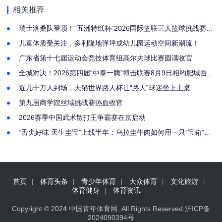
相关推荐
瑞士洛桑队登顶！“五洲特纸杯”2026国际篮联三人篮球挑战赛汉
川站圆满收官
儿童体质受关注，多利隆地弹坪成幼儿园运动空间新潮流！
广东省第十七届运动会竞技体育组高尔夫球比赛圆满收官
全城对决！2026第四届“中泰一腾”搏击联赛8月9日相约肥城吾悦
广场
近几十万人到场，天猫世界路人杯让“路人”球迷坐上主桌
第九届商学院丝域挑战赛热血收官
2026赛季中国武术散打王争霸赛在京启动
“舌尖好味 天生圭宝”上线半年：乌拉圭牛肉如何用一只“宝箱”抢
占中国高端餐桌
首页
体育头条
青少年体育
大众体育
文化旅游
体育健身
体育资讯
Copyright © 2024
中国青年体育网
. All Rights Reserved.
沪ICP备
2024090394号