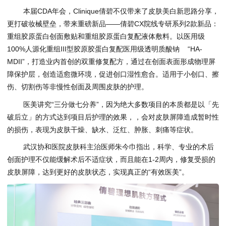
本届CDA年会，Clinique倩碧不仅带来了皮肤美白新思路分享，
更打破妆械壁垒，带来重磅新品——倩碧CX院线专研系列2款新品：
重组胶原蛋白创面敷贴和重组胶原蛋白复配液体敷料。以医用级
100%人源化重组III型胶原胶蛋白复配医用级透明质酸钠 “HA-
MDII”，打造业内首创的双重修复配方，通过在创面表面形成物理屏
障保护层，创造适愈微环境，促进创口湿性愈合。适用于小创口、擦
伤、切割伤等非慢性创面及周围皮肤的护理。
医美讲究“三分做七分养”，因为绝大多数项目的本质都是以「先
破后立」的方式达到项目后护理的效果，，会对皮肤屏障造成暂时性
的损伤，表现为皮肤干燥、缺水、泛红、肿胀、刺痛等症状。
武汉协和医院皮肤科主治医师朱今巾指出，科学、专业的术后
创面护理不仅能缓解术后不适症状，而且能在1-2周内，修复受损的
皮肤屏障，达到更好的皮肤状态，实现真正的“有效医美”。