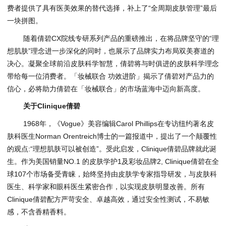
费者提供了具有医美效果的替代选择，补上了“全周期皮肤管理”最后
一块拼图。
随着倩碧CX院线专研系列产品的重磅推出，在将品牌坚守的“理
想肌肤”理念进一步深化的同时，也展示了品牌实力布局双美赛道的
决心。凝聚全球前沿皮肤科学智慧，倩碧将与时俱进的皮肤科学理念
带给每一位消费者。「妆械联合 功效进阶」揭示了倩碧对产品力的
信心，必将助力倩碧在「妆械联合」的市场蓝海中迈向新高度。
关于Clinique倩碧
1968年，《Vogue》美容编辑Carol Phillips在专访纽约著名皮
肤科医生Norman Orentreich博士的一篇报道中，提出了一个颠覆性
的观点:“理想肌肤可以被创造”。受此启发，Clinique倩碧品牌就此诞
生。作为美国销量NO.1 的皮肤学护1及彩妆品牌2, Clinique倩碧在全
球107个市场备受青睐，始终坚持由皮肤学专家指导研发，与皮肤科
医生、科学家和眼科医生紧密合作，以实现皮肤明显改善。所有
Clinique倩碧配方严苛安全、卓越高效，通过安全性测试，不易敏
感，不含香精香料。