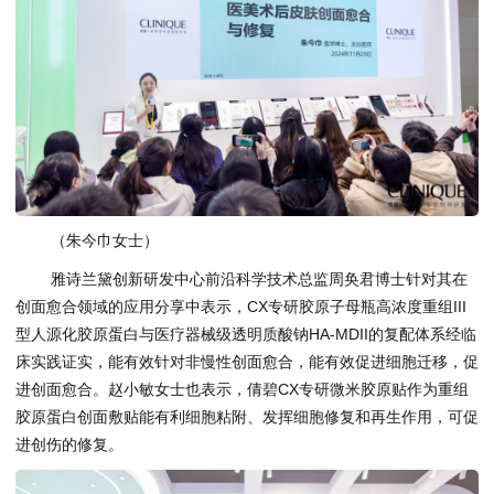
（朱今巾女士）
雅诗兰黛创新研发中心前沿科学技术总监周奂君博士针对其在
创面愈合领域的应用分享中表示，CX专研胶原子母瓶高浓度重组III
型人源化胶原蛋白与医疗器械级透明质酸钠HA-MDII的复配体系经临
床实践证实，能有效针对非慢性创面愈合，能有效促进细胞迁移，促
进创面愈合。赵小敏女士也表示，倩碧CX专研微米胶原贴作为重组
胶原蛋白创面敷贴能有利细胞粘附、发挥细胞修复和再生作用，可促
进创伤的修复。