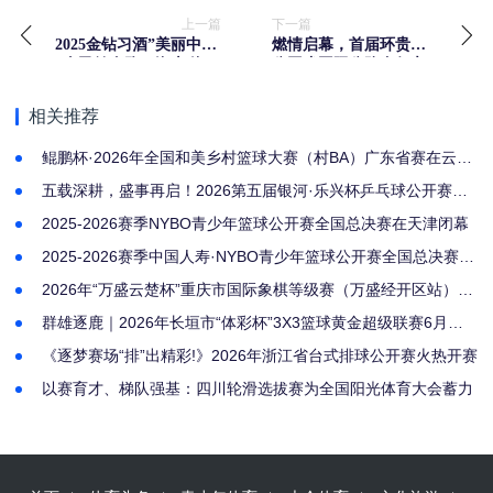
上一篇
下一篇
2025金钻习酒”美丽中国∙
燃情启幕，首届环贵州
全民健身跑（海南∙海口
公园省国际公路自行车
站）10月18日鸣笛起跑
赛今日发车全球骑手共
赴山水之约
相关推荐
鲲鹏杯·2026年全国和美乡村篮球大赛（村BA）广东省赛在云浮
云安开幕
五载深耕，盛事再启！2026第五届银河·乐兴杯乒乓球公开赛燃
情开赛
2025-2026赛季NYBO青少年篮球公开赛全国总决赛在天津闭幕
2025-2026赛季中国人寿·NYBO青少年篮球公开赛全国总决赛启
幕
2026年“万盛云楚杯”重庆市国际象棋等级赛（万盛经开区站）圆
满落幕—体育强区再添品牌赛事
群雄逐鹿｜2026年长垣市“体彩杯”3X3篮球黄金超级联赛6月月
决赛圆满落幕
《逐梦赛场“排”出精彩!》2026年浙江省台式排球公开赛火热开赛
以赛育才、梯队强基：四川轮滑选拔赛为全国阳光体育大会蓄力