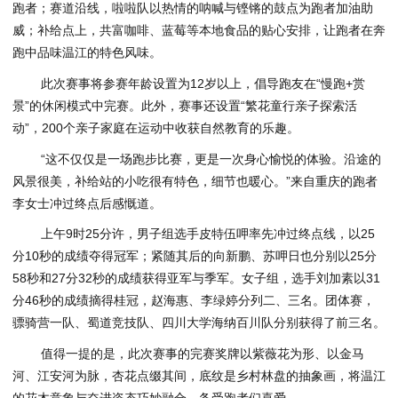
跑者；赛道沿线，啦啦队以热情的呐喊与铿锵的鼓点为跑者加油助
威；补给点上，共富咖啡、蓝莓等本地食品的贴心安排，让跑者在奔
跑中品味温江的特色风味。
此次赛事将参赛年龄设置为12岁以上，倡导跑友在“慢跑+赏
景”的休闲模式中完赛。此外，赛事还设置“繁花童行亲子探索活
动”，200个亲子家庭在运动中收获自然教育的乐趣。
“这不仅仅是一场跑步比赛，更是一次身心愉悦的体验。沿途的
风景很美，补给站的小吃很有特色，细节也暖心。”来自重庆的跑者
李女士冲过终点后感慨道。
上午9时25分许，男子组选手皮特伍呷率先冲过终点线，以25
分10秒的成绩夺得冠军；紧随其后的向新鹏、苏呷日也分别以25分
58秒和27分32秒的成绩获得亚军与季军。女子组，选手刘加素以31
分46秒的成绩摘得桂冠，赵海惠、李绿婷分列二、三名。团体赛，
骠骑营一队、蜀道竞技队、四川大学海纳百川队分别获得了前三名。
值得一提的是，此次赛事的完赛奖牌以紫薇花为形、以金马
河、江安河为脉，杏花点缀其间，底纹是乡村林盘的抽象画，将温江
的花木意象与奋进姿态巧妙融合，备受跑者们喜爱。