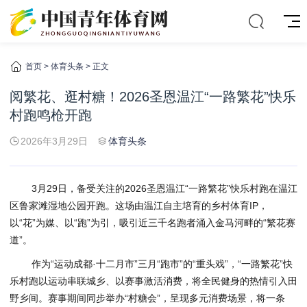
首页
>
体育头条
> 正文
阅繁花、逛村糖！2026圣恩温江“一路繁花”快乐
村跑鸣枪开跑
2026年3月29日
体育头条
3月29日，备受关注的2026圣恩温江“一路繁花”快乐村跑在温江
区鲁家滩湿地公园开跑。这场由温江自主培育的乡村体育IP，
以“花”为媒、以“跑”为引，吸引近三千名跑者涌入金马河畔的“繁花赛
道”。
作为“运动成都·十二月市”三月“跑市”的“重头戏”，“一路繁花”快
乐村跑以运动串联城乡、以赛事激活消费，将全民健身的热情引入田
野乡间。赛事期间同步举办“村糖会”，呈现多元消费场景，将一条