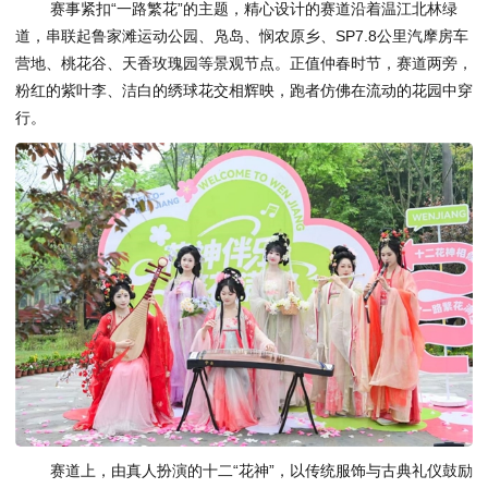
赛事紧扣“一路繁花”的主题，精心设计的赛道沿着温江北林绿
道，串联起鲁家滩运动公园、凫岛、悯农原乡、SP7.8公里汽摩房车
营地、桃花谷、天香玫瑰园等景观节点。正值仲春时节，赛道两旁，
粉红的紫叶李、洁白的绣球花交相辉映，跑者仿佛在流动的花园中穿
行。
赛道上，由真人扮演的十二“花神”，以传统服饰与古典礼仪鼓励