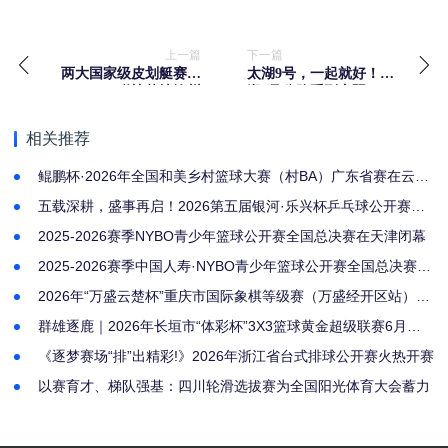
上一篇
下一篇
两大国家级皮划艇赛事
太湖9号，一起就好！太
联袂落地沧州
湖9号公路系列赛暨2026
长兴太湖图影马拉松激
情开跑，共赴春日之约
相关推荐
鲲鹏杯·2026年全国和美乡村篮球大赛（村BA）广东省赛在云浮
云安开幕
五载深耕，盛事再启！2026第五届银河·乐兴杯乒乓球公开赛燃
情开赛
2025-2026赛季NYBO青少年篮球公开赛全国总决赛在天津闭幕
2025-2026赛季中国人寿·NYBO青少年篮球公开赛全国总决赛启
幕
2026年“万盛云楚杯”重庆市国际象棋等级赛（万盛经开区站）圆
满落幕—体育强区再添品牌赛事
群雄逐鹿｜2026年长垣市“体彩杯”3X3篮球黄金超级联赛6月月
决赛圆满落幕
《逐梦赛场“排”出精彩!》2026年浙江省台式排球公开赛火热开赛
以赛育才、梯队强基：四川轮滑选拔赛为全国阳光体育大会蓄力