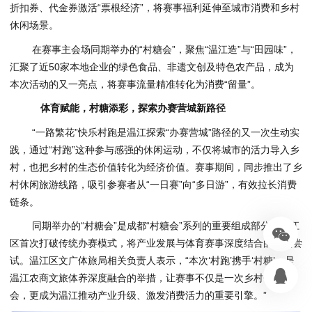
折扣券、代金券激活“票根经济”，将赛事福利延伸至城市消费和乡村
休闲场景。
在赛事主会场同期举办的“村糖会”，聚焦“温江造”与“田园味”，
汇聚了近50家本地企业的绿色食品、非遗文创及特色农产品，成为
本次活动的又一亮点，将赛事流量精准转化为消费“留量”。
体育赋能，村糖添彩，探索办赛营城新路径
“一路繁花”快乐村跑是温江探索“办赛营城”路径的又一次生动实
践，通过“村跑”这种参与感强的休闲运动，不仅将城市的活力导入乡
村，也把乡村的生态价值转化为经济价值。赛事期间，同步推出了乡
村休闲旅游线路，吸引参赛者从“一日赛”向“多日游”，有效拉长消费
链条。
同期举办的“村糖会”是成都“村糖会”系列的重要组成部分。温江
区首次打破传统办赛模式，将产业发展与体育赛事深度结合的一次尝
试。温江区文广体旅局相关负责人表示，“本次‘村跑’携手‘村糖’，是
温江农商文旅体养深度融合的举措，让赛事不仅是一次乡村体育盛
会，更成为温江推动产业升级、激发消费活力的重要引擎。”