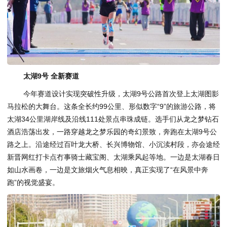
太湖9号 全新赛道
今年赛道设计实现突破性升级，太湖9号公路首次登上太湖图影
马拉松的大舞台。这条全长约99公里、形似数字“9”的旅游公路，将
太湖34公里湖岸线及沿线111处景点串珠成链。选手们从龙之梦钻石
酒店浩荡出发，一路穿越龙之梦乐园的奇幻景致，奔跑在太湖9号公
路之上。沿途经过百叶龙大桥、长兴博物馆、小沉渎村段，亦会途经
新晋网红打卡点冇事骑士藏宝阁、太湖乘风起等地。一边是太湖春日
如山水画卷，一边是文旅烟火气息相映，真正实现了“在风景中奔
跑”的视觉盛宴。