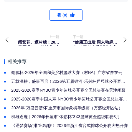
赞 (
)
0
上一篇
下一篇
阅繁花、逛村糖！2026
“健康正出发 周末动起
圣恩温江“一路繁花”快
来”全民健身系列活动盛
乐村跑鸣枪开跑
大启幕，千名市民徒步
打卡春日青城
相关推荐
鲲鹏杯·2026年全国和美乡村篮球大赛（村BA）广东省赛在云浮
云安开幕
五载深耕，盛事再启！2026第五届银河·乐兴杯乒乓球公开赛燃
情开赛
2025-2026赛季NYBO青少年篮球公开赛全国总决赛在天津闭幕
2025-2026赛季中国人寿·NYBO青少年篮球公开赛全国总决赛启
幕
2026年“万盛云楚杯”重庆市国际象棋等级赛（万盛经开区站）圆
满落幕—体育强区再添品牌赛事
群雄逐鹿｜2026年长垣市“体彩杯”3X3篮球黄金超级联赛6月月
决赛圆满落幕
《逐梦赛场“排”出精彩!》2026年浙江省台式排球公开赛火热开赛