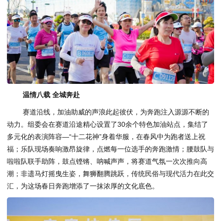
温情八载 全城奔赴
赛道沿线，加油助威的声浪此起彼伏，为奔跑注入源源不断的
动力。组委会在赛道沿途精心设置了30余个特色加油站点，集结了
多元化的表演阵容—“十二花神”身着华服，在春风中为跑者送上祝
福；乐队现场奏响激昂旋律，点燃每一位选手的奔跑激情；腰鼓队与
啦啦队联手助阵，鼓点铿锵、呐喊声声，将赛道气氛一次次推向高
潮；非遗马灯摇曳生姿，舞狮翻腾跳跃，传统民俗与现代活力在此交
汇，为这场春日奔跑增添了一抹浓厚的文化底色。