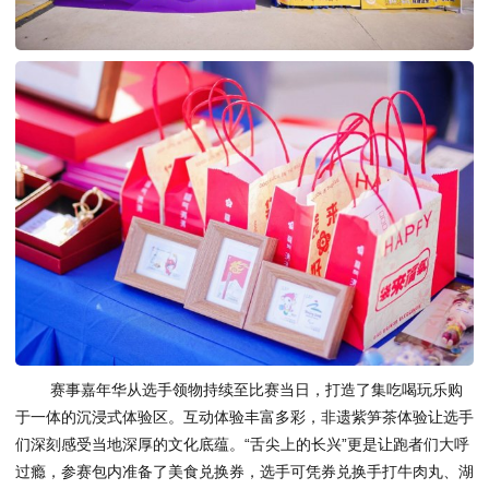
赛事嘉年华从选手领物持续至比赛当日，打造了集吃喝玩乐购
于一体的沉浸式体验区。互动体验丰富多彩，非遗紫笋茶体验让选手
们深刻感受当地深厚的文化底蕴。“舌尖上的长兴”更是让跑者们大呼
过瘾，参赛包内准备了美食兑换券，选手可凭券兑换手打牛肉丸、湖