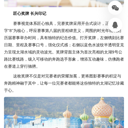
匠心奖牌 长兴印记
赛事视觉体系匠心独具，完赛奖牌采用开合式设计，正面以数
字“8”为核心，呼应赛事第八届的里程碑意义，周围的时光年轮镌刻
历届赛事举办时间，具有独特的纪念价值。打开奖牌，左侧镌刻比赛
日期、里程及赛事口号，强化仪式感；右侧以蓝色水波纹半透明亚克
力呈现太湖水域的灵动波光。奖牌背面主体为首次亮相的太湖9号公
路比赛线路，镶入可移动的奔跑选手形象，增添互动趣味，仿佛跑者
在赛道上穿行驰骋。
这枚奖牌不仅是对完赛者的荣耀加冕，更将图影赛事的积淀与
奔跑精神融于其中，让每一位完赛者都能将这份独特的太湖记忆珍藏
于心。