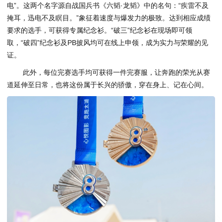
电”。这两个名字源自战国兵书《六韬·龙韬》中的名句：“疾雷不及
掩耳，迅电不及瞑目。”象征着速度与爆发力的极致。达到相应成绩
要求的选手，可获得专属纪念衫。“破三”纪念衫在现场即可领
取，“破四”纪念衫及PB披风均可在线上申领，成为实力与荣耀的见
证。
此外，每位完赛选手均可获得一件完赛服，让奔跑的荣光从赛
道延伸至日常，也将这份属于长兴的骄傲，穿在身上、记在心间。